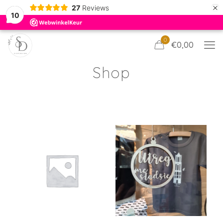
×
27
Reviews
10
0
€0,00
Shop