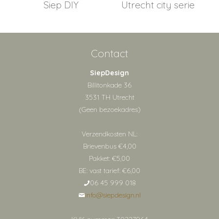
Siep DIY
Utrecht city serie
Contact
SiepDesign
Billitonkade 36
3531 TH Utrecht
(Geen bezoekadres)
Verzendkosten NL:
Brievenbus €4,00
Pakket: €5,00
BE: vast tarief: €6,00
06 45 999 018
info@siepdesign.nl