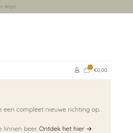
r België!
0
€0,00
e een compleet nieuwe richting op.
 linnen beer.
Ontdek het hier →