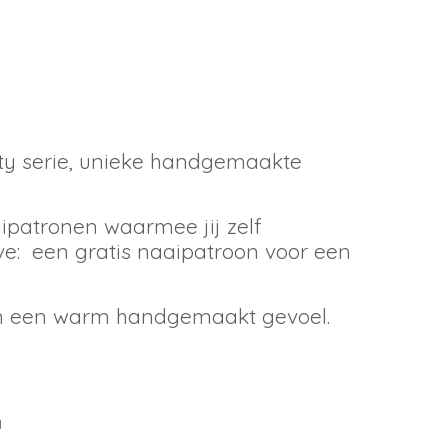
ty serie
, unieke handgemaakte
aipatronen
waarmee jij zelf
ive: een
gratis naaipatroon voor een
n en een warm handgemaakt gevoel.
n