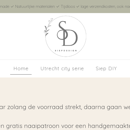
de ✓ Natuurlijke materialen ✓ Tijdloos ✓ lage verzendkosten, ook naa
Home
Utrecht city serie
Siep DIY
aar zolang de voorraad strekt, daarna gaan w
 een gratis naaipatroon voor een handgemaakte