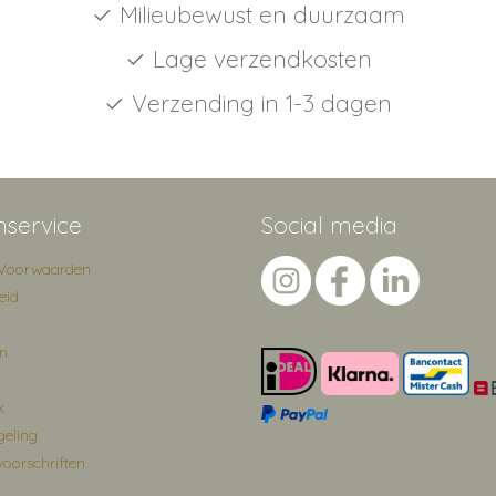
✓
Milieubewust en duurzaam
✓ Lage verzendkosten
✓ Verzending in 1-3 dagen
nservice
Social media
Voorwaarden
eid
en
k
geling
voorschriften