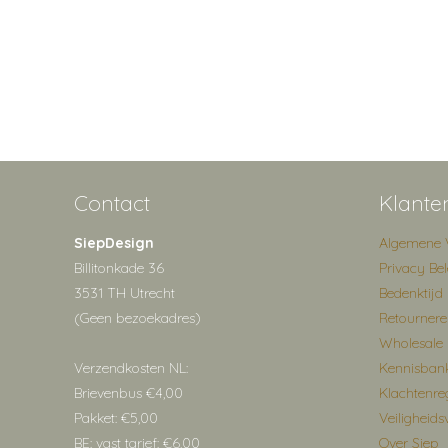
Contact
Klante
SiepDesign
Algemene 
Billitonkade 36
Privacy Bel
3531 TH Utrecht
Bedenktijd
(Geen bezoekadres)
Retourner
Wholesale
Verzendkosten NL:
Kennisban
Brievenbus €4,00
Klachtenre
Pakket: €5,00
Veiligheids
BE: vast tarief: €6,00
Over Siep