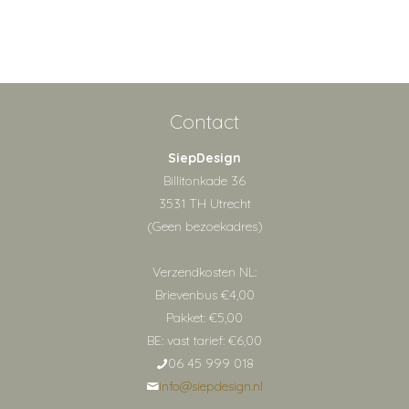
Contact
SiepDesign
Billitonkade 36
3531 TH Utrecht
(Geen bezoekadres)
Verzendkosten NL:
Brievenbus €4,00
Pakket: €5,00
BE: vast tarief: €6,00
06 45 999 018
info@siepdesign.nl