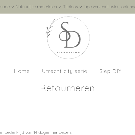
de ✓ Natuurlijke materialen ✓ Tijdloos ✓ lage verzendkosten, ook naa
Home
Utrecht city serie
Siep DIY
Retourneren
n bedenktijd van 14 dagen herroepen.