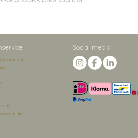
ijk voor een specifieke persoon bestemd zijn.
nservice
Social media
Voorwaarden
eid
en
k
geling
voorschriften