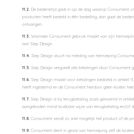
11.2.
De bedenktijd gaat in op de dag waarop Consument, of
producten heeft besteld in één bestelling, dan gaat de bede
ontvangen.
11.3.
Wanneer Consument gebruik maakt van zijn herroepings
aan
Siep Design
.
11.4.
Siep Design
stuurt na melding van herroeping Consumen
11.5.
Siep Design
vergoedt alle betalingen door Consument g
11.6.
Siep Design
maakt voor betalingen bedoeld in artikel 11
heeft ingestemd en de Consument hierdoor geen kosten heef
11.7.
Siep Design
is bij terugbetaling zoals genoemd in artike
aangeboden minst kostbare wijze van terugbetaling en/of s
11.8.
Consument zendt zo snel mogelijk het product of de pro
11.9.
Consument dient in geval van herroeping zelf de kosten 