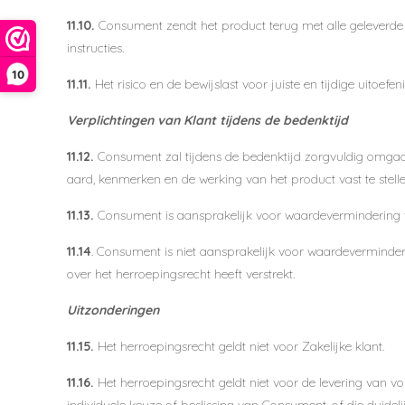
11.10.
Consument zendt het product terug met alle geleverde 
instructies.
10
11.11.
Het risico en de bewijslast voor juiste en tijdige uitoef
Verplichtingen van Klant tijdens de bedenktijd
11.12.
Consument zal tijdens de bedenktijd zorgvuldig omgaan
aard, kenmerken en de werking van het product vast te stelle
11.13.
Consument is aansprakelijk voor waardevermindering va
11.14
. Consument is niet aansprakelijk voor waardeverminderi
over het herroepingsrecht heeft verstrekt.
Uitzonderingen
11.15.
Het herroepingsrecht geldt niet voor Zakelijke klant.
11.16.
Het herroepingsrecht geldt niet voor de levering van v