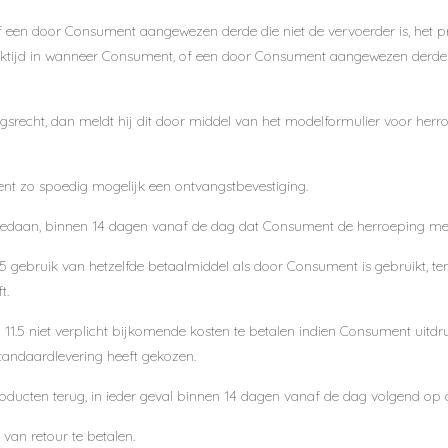
 een door Consument aangewezen derde die niet de vervoerder is, het 
nktijd in wanneer Consument, of een door Consument aangewezen derde die
recht, dan meldt hij dit door middel van het modelformulier voor herr
t zo spoedig mogelijk een ontvangstbevestiging.
edaan, binnen 14 dagen vanaf de dag dat Consument de herroeping meld
.5 gebruik van hetzelfde betaalmiddel als door Consument is gebruikt, t
t.
l 11.5 niet verplicht bijkomende kosten te betalen indien Consument uitd
tandaardlevering heeft gekozen.
ducten terug, in ieder geval binnen 14 dagen vanaf de dag volgend op 
van retour te betalen.