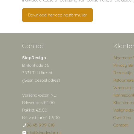
individuele keuze of beslissing van Consument, of die duidel
Download herroepingsformulier
Contact
Klante
SiepDesign
Algemene 
Billitonkade 36
Privacy Bel
3531 TH Utrecht
Bedenktijd
(Geen bezoekadres)
Retourner
Wholesale
Verzendkosten NL:
Kennisban
Brievenbus €4,00
Klachtenre
Pakket: €5,00
Veiligheids
BE: vast tarief: €6,00
Over Siep
06 45 999 018
Contact
info@siepdesign.nl