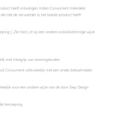
product heeft ontvangen. Indien Consument meerdere
 niet de vervoerder is, het laatste product heeft
oeping (
Zie hier
), of op een andere ondubbelzinnige wijze
t, met inbegrip van leveringskosten.
enzij Consument uitdrukkelijk met een ander betaalmiddel
rukkelijk voor een andere wijze van de door
Siep Design
de herroeping.