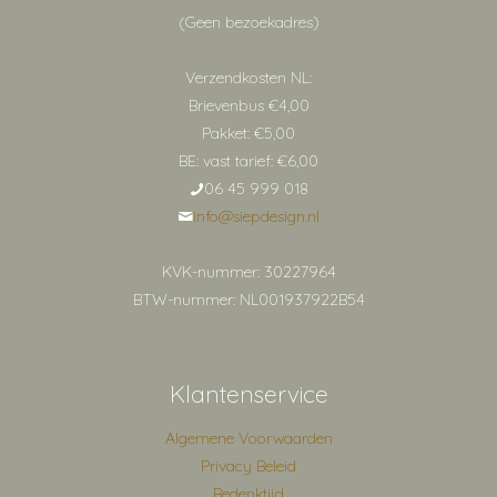
(Geen bezoekadres)
Verzendkosten NL:
Brievenbus €4,00
Pakket: €5,00
BE: vast tarief: €6,00
06 45 999 018
info@siepdesign.nl
KVK-nummer: 30227964
BTW-nummer: NL001937922B54
Klantenservice
Algemene Voorwaarden
Privacy Beleid
Bedenktijd