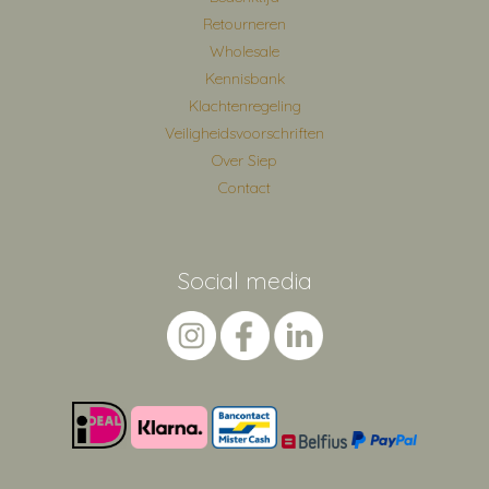
Retourneren
Wholesale
Kennisbank
Klachtenregeling
Veiligheidsvoorschriften
Over Siep
Contact
Social media