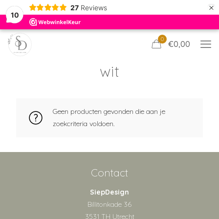
×
27
Reviews
10
0
€0,00
wit
Geen producten gevonden die aan je
zoekcriteria voldoen.
Contact
SiepDesign
Billitonkade 36
3531 TH Utrecht