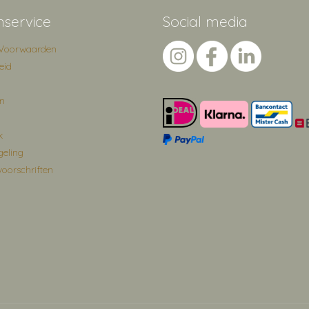
nservice
Social media
Voorwaarden
eid
en
k
geling
voorschriften