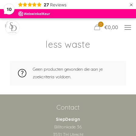
×
27
Reviews
10
0
€0,00
less waste
Geen producten gevonden die aan je
zoekcriteria voldoen.
Contact
SiepDesign
Billitonkade 36
3531 TH Utrecht