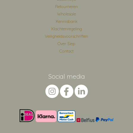
Retourneren
Wholesale
Kennisbank
Klachtenregeling
Veiligheidsvoorschriften
Over Siep
Contact
Social media