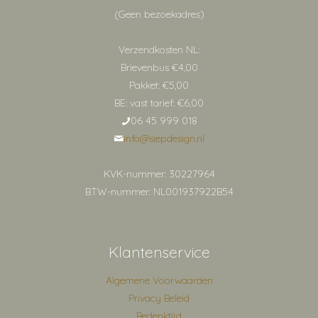
(Geen bezoekadres)
Verzendkosten NL:
Brievenbus €4,00
Pakket: €5,00
BE: vast tarief: €6,00
06 45 999 018
info@siepdesign.nl
KVK-nummer: 30227964
BTW-nummer: NL001937922B54
Klantenservice
Algemene Voorwaarden
Privacy Beleid
Bedenktijd