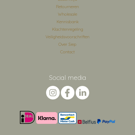
Retourneren
Wholesale
Kennisbank
Klachtenregeling
Veiligheidsvoorschriften
Over Siep
Contact
Social media