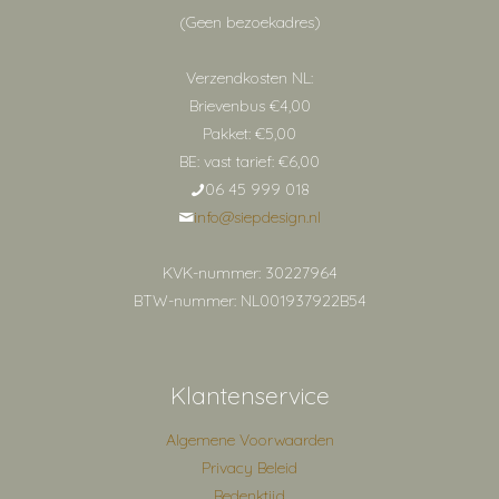
(Geen bezoekadres)
Verzendkosten NL:
Brievenbus €4,00
Pakket: €5,00
BE: vast tarief: €6,00
06 45 999 018
info@siepdesign.nl
KVK-nummer: 30227964
BTW-nummer: NL001937922B54
Klantenservice
Algemene Voorwaarden
Privacy Beleid
Bedenktijd