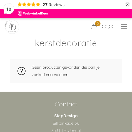
×
27
Reviews
10
0
€0,00
kerstdecoratie
Geen producten gevonden die aan je
zoekcriteria voldoen.
Contact
SiepDesign
Billitonkade 36
3531 TH Utrecht