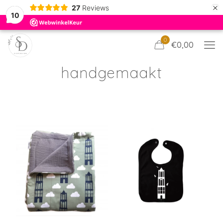
×
27
Reviews
10
0
€0,00
handgemaakt