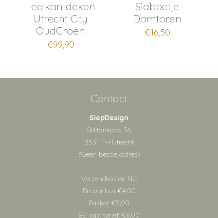
Ledikantdeken
Slabbetje
Utrecht City
Domtoren
OudGroen
€
16,50
€
99,90
Contact
SiepDesign
Billitonkade 36
3531 TH Utrecht
(Geen bezoekadres)
Verzendkosten NL:
Brievenbus €4,00
Pakket: €5,00
BE: vast tarief: €6,00