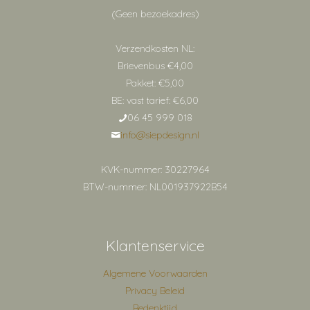
(Geen bezoekadres)
Verzendkosten NL:
Brievenbus €4,00
Pakket: €5,00
BE: vast tarief: €6,00
06 45 999 018
info@siepdesign.nl
KVK-nummer: 30227964
BTW-nummer: NL001937922B54
Klantenservice
Algemene Voorwaarden
Privacy Beleid
Bedenktijd