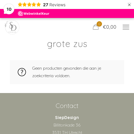
×
27
Reviews
10
0
€0,00
grote zus
Geen producten gevonden die aan je
zoekcriteria voldoen.
Contact
SiepDesign
Billitonkade 36
3531 TH Utrecht