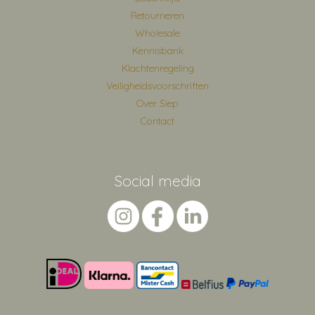
Retourneren
Wholesale
Kennisbank
Klachtenregeling
Veiligheidsvoorschriften
Over Siep
Contact
Social media