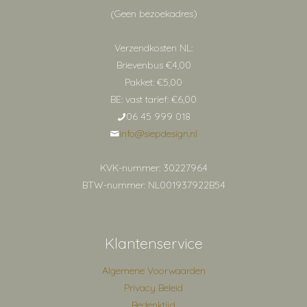
(Geen bezoekadres)
Verzendkosten NL:
Brievenbus €4,00
Pakket: €5,00
BE: vast tarief: €6,00
06 45 999 018
info@siepdesign.nl
KVK-nummer: 30227964
BTW-nummer: NL001937922B54
Klantenservice
Algemene Voorwaarden
Privacy Beleid
Bedenktijd