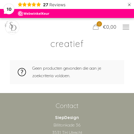
×
27
Reviews
10
0
€0,00
creatief
Geen producten gevonden die aan je
zoekcriteria voldoen.
Contact
SiepDesign
Billitonkade 36
3531 TH Utrecht