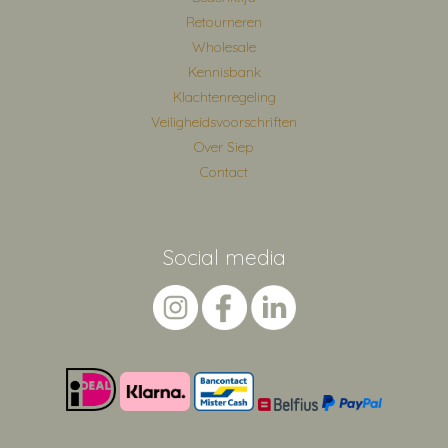
Retourneren
Wholesale
Kennisbank
Klachtenregeling
Veiligheidsvoorschriften
Over Siep
Contact
Social media