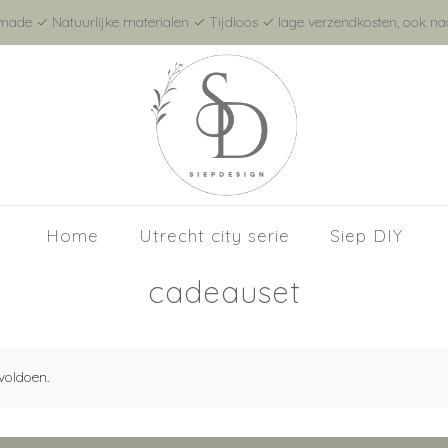
de ✓ Natuurlijke materialen ✓ Tijdloos ✓ lage verzendkosten, ook naa
Home
Utrecht city serie
Siep DIY
cadeauset
voldoen.