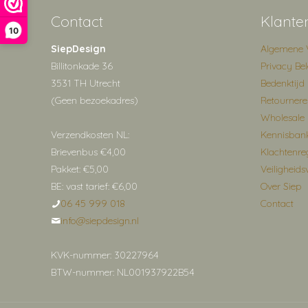
Contact
Klante
10
SiepDesign
Algemene 
Billitonkade 36
Privacy Bel
3531 TH Utrecht
Bedenktijd
(Geen bezoekadres)
Retourner
Wholesale
Verzendkosten NL:
Kennisban
Brievenbus €4,00
Klachtenre
Pakket: €5,00
Veiligheids
BE: vast tarief: €6,00
Over Siep
06 45 999 018
Contact
info@siepdesign.nl
KVK-nummer: 30227964
BTW-nummer: NL001937922B54