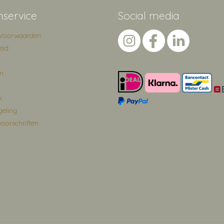
nservice
Social media
Voorwaarden
eid
en
k
geling
voorschriften