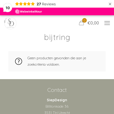
×
27
Reviews
10
0
€0,00
bijtring
Geen producten gevonden die aan je
zoekcriteria voldoen.
Contact
SiepDesign
Billitonkade 36
3531 TH Utrecht