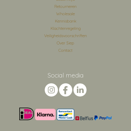
Retourneren
Wholesale
Kennisbank
Klachtenregeling
Veiligheidsvoorschriften
Over Siep
Contact
Social media