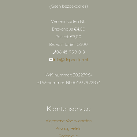
(Geen bezoekadres)
Verzendkosten NL:
Brievenbus €4,00
Pakket: €5,00
BE: vast tarief: €6,00
06 45 999 018
info@siepdesign.nl
KVK-nummer: 30227964
BTW-nummer: NL001937922B54
Klantenservice
Algemene Voorwaarden
Privacy Beleid
Bedenktijd