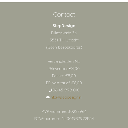
Contact
SiepDesign
Billitonkade 36
3531 TH Utrecht
(Geen bezoekadres)
Verzendkosten NL:
Brievenbus €4,00
Pakket: €5,00
BE: vast tarief: €6,00
06 45 999 018
info@siepdesign.nl
KVK-nummer: 30227964
BTW-nummer: NL001937922B54