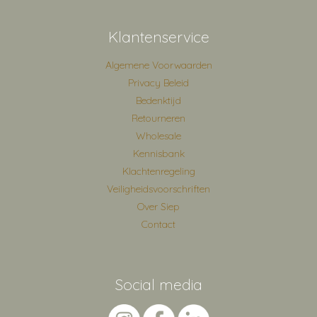
Klantenservice
Algemene Voorwaarden
Privacy Beleid
Bedenktijd
Retourneren
Wholesale
Kennisbank
Klachtenregeling
Veiligheidsvoorschriften
Over Siep
Contact
Social media