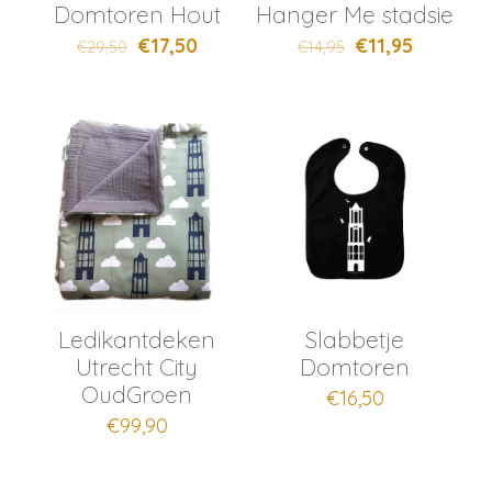
Domtoren Hout
Hanger Me stadsie
€
17,50
€
11,95
€
29,50
€
14,95
Ledikantdeken
Slabbetje
Utrecht City
Domtoren
OudGroen
€
16,50
€
99,90