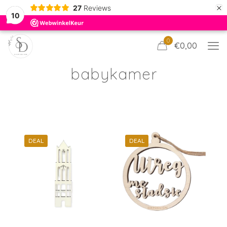
×
27
Reviews
10
0
€0,00
babykamer
DEAL
DEAL