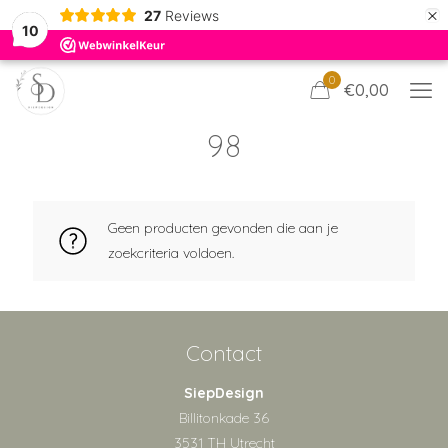
×
27
Reviews
10
0
€0,00
98
Geen producten gevonden die aan je
zoekcriteria voldoen.
Contact
SiepDesign
Billitonkade 36
3531 TH Utrecht