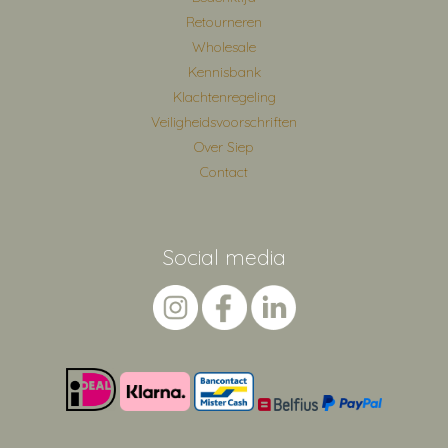
Retourneren
Wholesale
Kennisbank
Klachtenregeling
Veiligheidsvoorschriften
Over Siep
Contact
Social media