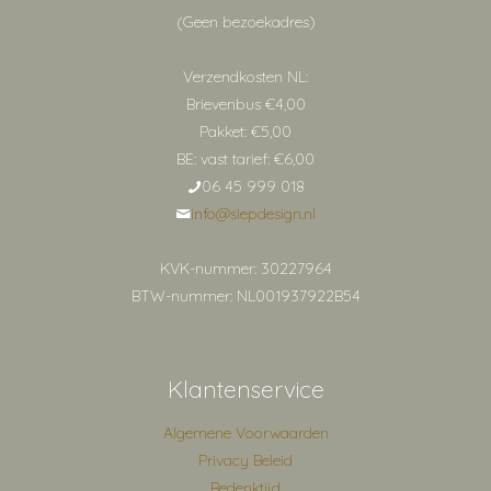
(Geen bezoekadres)
Verzendkosten NL:
Brievenbus €4,00
Pakket: €5,00
BE: vast tarief: €6,00
06 45 999 018
info@siepdesign.nl
KVK-nummer: 30227964
BTW-nummer: NL001937922B54
Klantenservice
Algemene Voorwaarden
Privacy Beleid
Bedenktijd